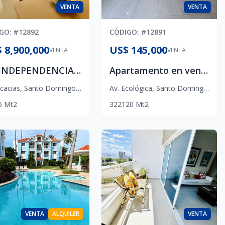
VENTA
VENTA
IGO
: #
12892
CÓDIGO
: #
12891
 8,900,000
US$ 145,000
VENTA
VENTA
AV. INDEPENDENCIA VENDO APARTAMENTO, 2H, 2.5B, HAB. SERV. 1P
Apartamento en venta en Ave. Ecologica
cacias
,
Santo Domingo D.N.
Av. Ecológica
,
Santo Domingo Este
5
Mt2
3
2
2
120
Mt2
VENTA
ALQUILER
VENTA