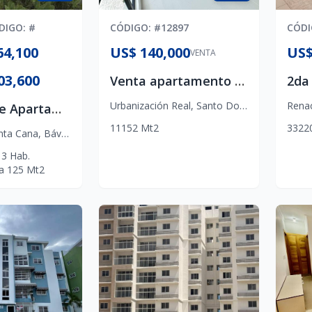
DIGO
: #
CÓDIGO
: #
12897
CÓD
64,100
US$ 140,000
US$
VENTA
03,600
Venta apartamento de oportunidad en urbanización Real , nuevo . 1 habitación + áreas sociales + gimnasio + terraza
Urbanización Real
,
Santo Domingo D.N.
Rena
Proyecto de Apartamentos con Playa y Campo de Golf
1
1
1
52
Mt2
3
3
2
2
ta Cana
,
Bávaro
3
Hab.
a
125
Mt2