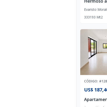
Evaristo Moral
3
3
3
193
Mt2
CÓDIGO
: #
12
US$ 187,4