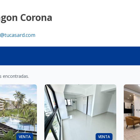
agon Corona
@tucasard.com
s encontradas.
VENTA
VENTA