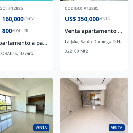
IGO
: #
12886
CÓDIGO
: #
12885
 160,000
US$ 350,000
VENTA
VENTA
 800
Venta apartamento de 3 habitaciones en La Julia . Balcón + vista al mar
ALQUILER
La Julia
,
Santo Domingo D.N.
✨ Apartamento a pasos de la playa Corales Bavaro punta cana
3
2
2
180
Mt2
CORALES
,
Bávaro
VENTA
VENTA