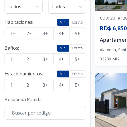
Todos
Todos
CÓDIGO
: #
12
Habitaciones
:
Min.
Exacto
RD$ 6,850
1+
2+
3+
4+
5+
Baños
:
Min.
Exacto
Alameda
,
Sant
1+
2+
3+
4+
5+
3
2
2
80
Mt2
Estacionamientos
:
Min.
Exacto
1+
2+
3+
4+
5+
Búsqueda Rápida
: