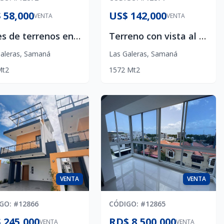
 58,000
US$ 142,000
VENTA
VENTA
Lotes de terrenos en Las Galeras , Samaná
Terreno con vista al mar en Las Galeras , Samaná
aleras
,
Samaná
Las Galeras
,
Samaná
Mt2
1572
Mt2
VENTA
VENTA
IGO
: #
12866
CÓDIGO
: #
12865
 245,000
RD$ 8,500,000
VENTA
VENTA