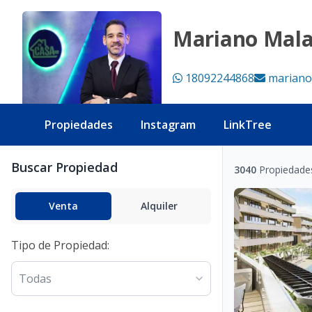
Propiedades - Tu Casa RD
Mariano Mal
18092244868
mariano
Propiedades
Instagram
LinkTree
Buscar Propiedad
3040
Propiedade
Venta
Alquiler
Tipo de Propiedad
:
Todas