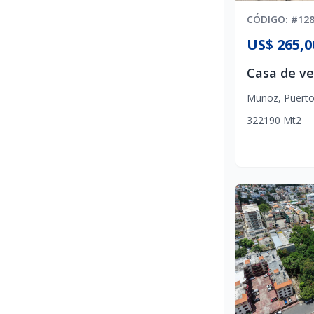
CÓDIGO
: #
12
US$ 265,0
Muñoz
,
Puerto
3
2
2
190
Mt2