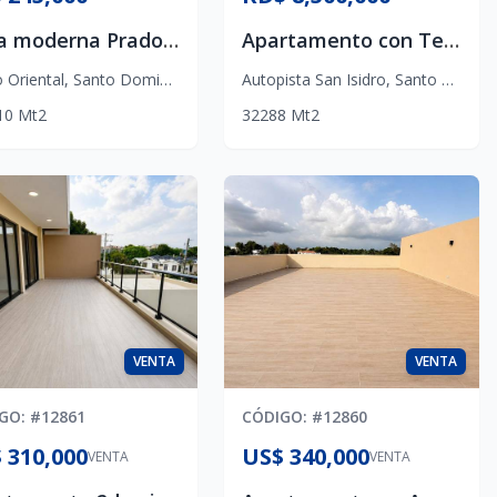
Casa moderna Prado oriental
Apartamento con Terraza Privada en San Isidro | RD$8.5 Millones
 Oriental
,
Santo Domingo Este
Autopista San Isidro
,
Santo Domingo Este
10
Mt2
3
2
2
88
Mt2
VENTA
VENTA
IGO
: #
12861
CÓDIGO
: #
12860
 310,000
US$ 340,000
VENTA
VENTA