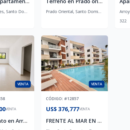
Hermoso apartamento en venta
Terreno en Prado oriental 750 mt2
es
,
Santo Domingo D.N.
Prado Oriental
,
Santo Domingo Este
Arroy
3
2
2
VENTA
VENTA
858
CÓDIGO
: #
12857
00
US$ 376,777
VENTA
VENTA
Apartamento en Arroyo Hondo Viejo, 2 habitaciones y área social
FRENTE AL MAR EN LAS TERRENAS 2 HAB