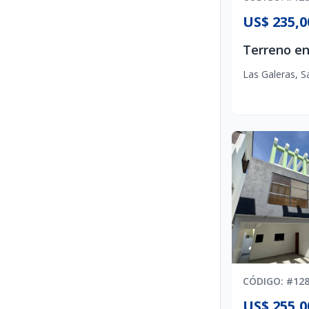
US$ 235,0
Las Galeras
,
S
CÓDIGO
: #
12
US$ 255,0