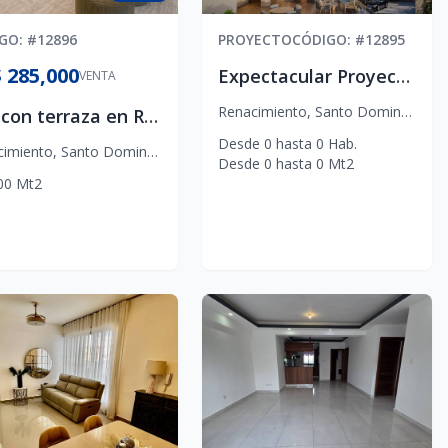
IGO
: #
12896
PROYECTO
CÓDIGO
: #
12895
 285,000
Expectacular Proyecto en Renacimiento
VENTA
Renacimiento
,
Santo Domingo D.N.
2da con terraza en Renacimiento
Desde
0
hasta
0
Hab.
cimiento
,
Santo Domingo D.N.
Desde
0
hasta
0
Mt2
00
Mt2