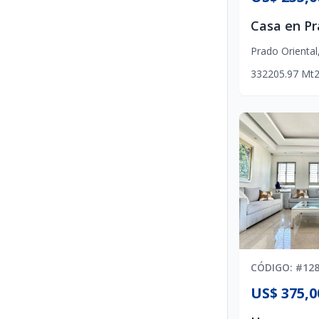
Prado Oriental
3
3
2
205.97
Mt
CÓDIGO
: #
12
US$ 375,0