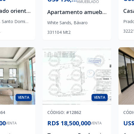
AMUEBLADO
Casa en Prado oriental proyecto cerrado de 4 casa
Apartamento amueblado en white sands en venta
,
Santo Domingo Este
Prado
White Sands
,
Bávaro
2
3
2
2
2
3
3
1
104
Mt2
VENTA
VENTA
864
CÓDIGO
: #
12862
CÓD
00
RD$ 18,500,000
US$
VENTA
VENTA