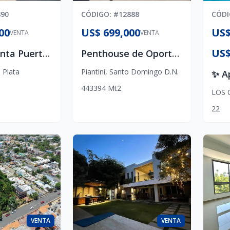
890
CÓDIGO
: #
12888
CÓD
00
US$ 699,000
US$
VENTA
VENTA
US$
Casa de venta Puerto Plata a 5 minutos de la Playa
Penthouse de Oportunidad Piantini, 4 habitaciones, 3 parqueos, terraza privada
 Plata
Piantini
,
Santo Domingo D.N.
4
4
3
394
Mt2
LOS 
2
2
VENTA
VENTA