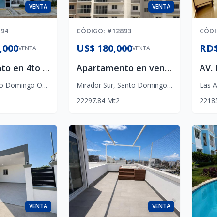
VENTA
VENTA
894
CÓDIGO
: #
12893
CÓD
,000
US$ 180,000
RD$
VENTA
VENTA
Apartamento en 4to piso con terraza privada en Residencial LP-9, próximo a Prolongación 27 de Febrero
Apartamento en venta en Mirador Sur 2 habitaciones
o Domingo Oeste
Mirador Sur
,
Santo Domingo D.N.
Las A
2
2
2
97.84
Mt2
2
2
1
8
VENTA
VENTA