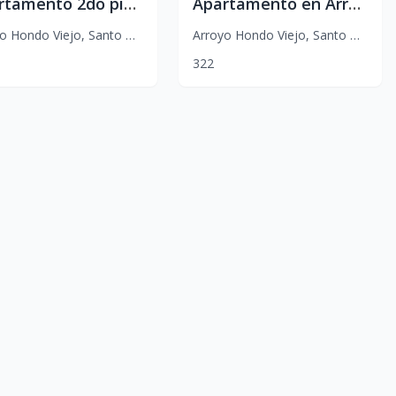
Apartamento 2do piso con terraza privada, 3 habitaciones
Apartamento en Arroyo Hondo Viejo con amplia terraza privada, 3 habitaciones
o Hondo Viejo
,
Santo Domingo D.N.
Arroyo Hondo Viejo
,
Santo Domingo D.N.
3
2
2