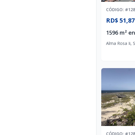
CÓDIGO
: #
12
RD$ 51,87
1596 m² en
Alma Rosa Ii
,
S
CÓDIGO
: #
12