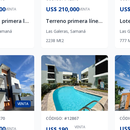
00
US$ 210,000
US$
VENTA
VENTA
Terreno en primera línea de playa , Las Galeras , Samaná
Terreno primera línea de playa con construcción de Villa , en Las Galeras , Samaná
amaná
Las Galeras
,
Samaná
Las G
2238
Mt2
777
VENTA
870
CÓDIGO
: #
12867
CÓD
VENTA
00
US$
US$ 190,000
VENTA