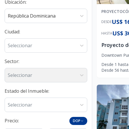
Ubicación
:
PROYECTO
CÓ
República Dominicana
US$ 1
DESDE
Ciudad
:
US$ 3
HASTA
Seleccionar
Downtown Pun
Sector
:
Desde
1
hasta
Desde
56
hast
Seleccionar
Estado del Inmueble
:
Seleccionar
Precio:
DOP