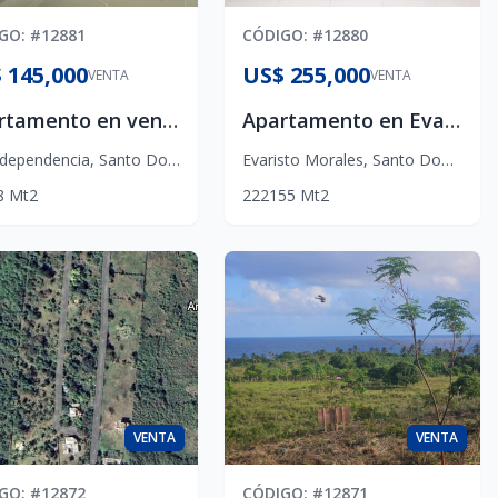
IGO
: #
12881
CÓDIGO
: #
12880
 145,000
US$ 255,000
VENTA
VENTA
Apartamento en venta de 2 habitaciones, Avenida Independencia
Apartamento en Evaristo Morales, 2 habitaciones
ndependencia
,
Santo Domingo D.N.
Evaristo Morales
,
Santo Domingo D.N.
8
Mt2
2
2
2
155
Mt2
VENTA
VENTA
IGO
: #
12872
CÓDIGO
: #
12871