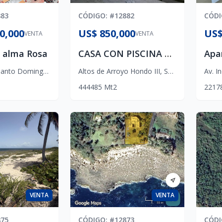
883
CÓDIGO
: #
12882
CÓD
0,000
US$ 850,000
US$
VENTA
VENTA
 alma Rosa
CASA CON PISCINA ARROYO HONDO - BOTANICO
anto Domingo Este
Altos de Arroyo Hondo III
,
Santo Domingo D.N.
Av. I
4
4
4
485
Mt2
2
2
1
7
VENTA
VENTA
875
CÓDIGO
: #
12873
CÓD