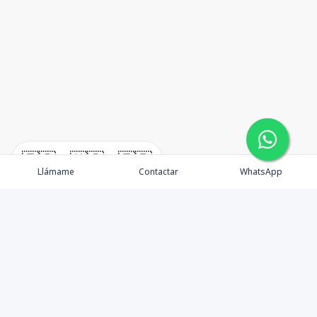
🇪🇸
🇺🇸
🇫🇷
Llámame
Contactar
WhatsApp
TuCasaRD es una empresa de gestión y asesoría en
bienes raíces en la Republica Dominicana, ubicada en la