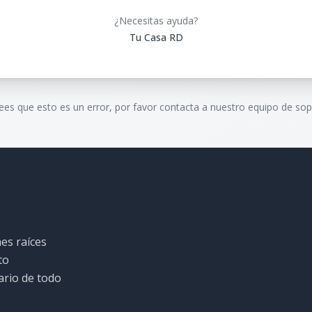
¿Necesitas ayuda?
Tu Casa RD
rees que esto es un error, por favor contacta a nuestro equipo de sop
es raíces
to
ario de todo