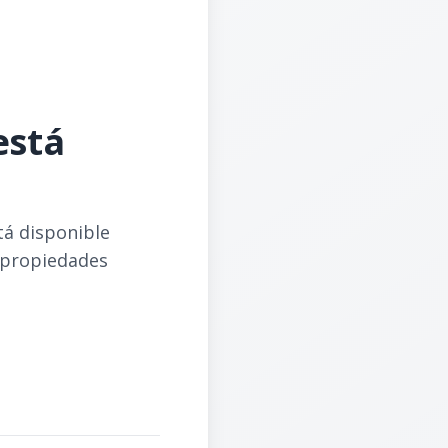
está
tá disponible
 propiedades