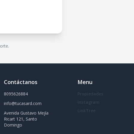
orte.
Contáctanos
Menu
8095626884
Propiedades
Instagram
info@tucasard.com
LinkTree
Avenida Gustavo Mejía
Ricart 121, Santo
Domingo