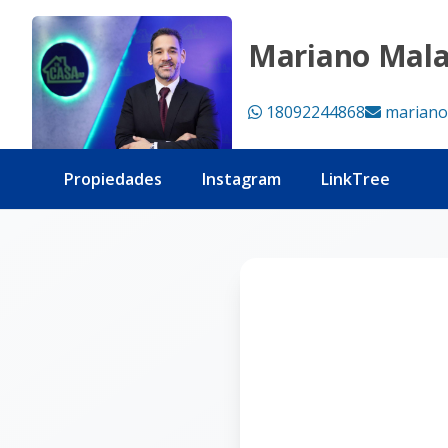
Página no encontrada - Tu Casa RD
Mariano Mal
18092244868
mariano
Propiedades
Instagram
LinkTree