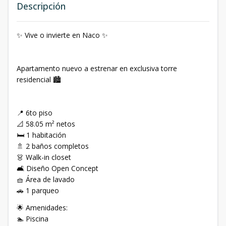
Descripción
✨ Vive o invierte en Naco ✨
Apartamento nuevo a estrenar en exclusiva torre
residencial 🏙️
📍 6to piso
📐 58.05 m² netos
🛏️ 1 habitación
🚿 2 baños completos
👗 Walk-in closet
🛋️ Diseño Open Concept
🧺 Área de lavado
🚗 1 parqueo
🌟 Amenidades:
🏊 Piscina