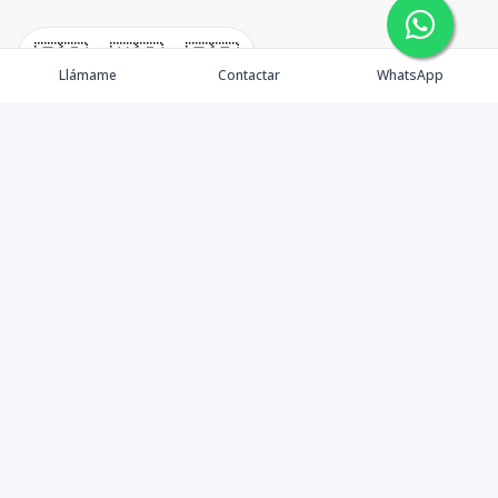
🇪🇸
🇺🇸
🇫🇷
Llámame
Contactar
WhatsApp
TuCasaRD es una empresa de gestión y asesoría en
bienes raíces en la Republica Dominicana, ubicada en la
Ciudad de Santo Domingo, D.N. Esta especializada en el
mercado inmobiliario de todo el país.
Contáctanos
8095626884