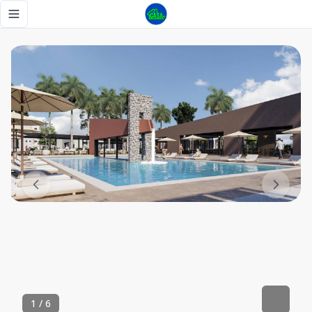
Vive en una casa en Santo Domingo - Tu Casa RD
Toggle navigation menu
1
/
6