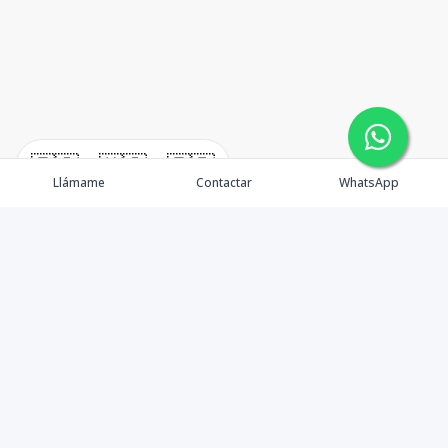
🇪🇸
🇺🇸
🇫🇷
Llámame
Contactar
WhatsApp
TuCasaRD es una empresa de gestión y asesoría en
bienes raíces en la Republica Dominicana, ubicada en la
Ciudad de Santo Domingo, D.N. Esta especializada en el
mercado inmobiliario de todo el país.