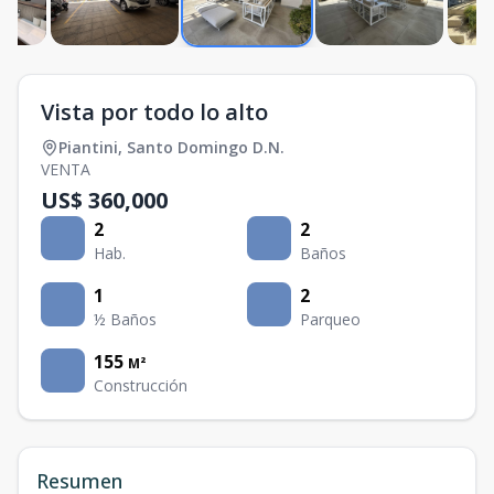
Vista por todo lo alto
Piantini
,
Santo Domingo D.N.
VENTA
US$ 360,000
2
2
Hab.
Baños
1
2
½ Baños
Parqueo
155
M²
Construcción
Resumen