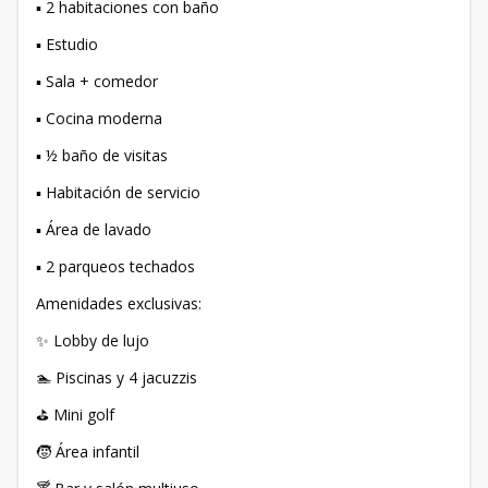
▪️ 2 habitaciones con baño
▪️ Estudio
▪️ Sala + comedor
▪️ Cocina moderna
▪️ ½ baño de visitas
▪️ Habitación de servicio
▪️ Área de lavado
▪️ 2 parqueos techados
Amenidades exclusivas:
✨ Lobby de lujo
🏊 Piscinas y 4 jacuzzis
⛳ Mini golf
🧒 Área infantil