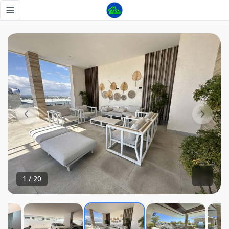
Vista por todo lo alto - Tu Casa RD
Toggle navigation menu
1
/
20