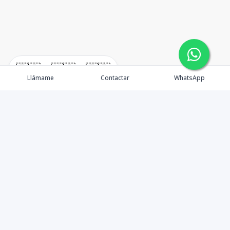
🇪🇸
🇺🇸
🇫🇷
Llámame
Contactar
WhatsApp
TuCasaRD es una empresa de gestión y asesoría en
bienes raíces en la Republica Dominicana, ubicada en la
Ciudad de Santo Domingo, D.N. Esta especializada en el
mercado inmobiliario de todo el país.