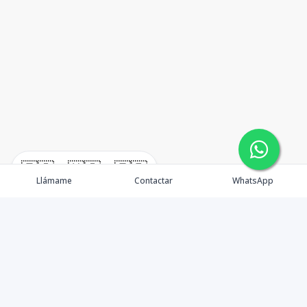
🇪🇸
🇺🇸
🇫🇷
Llámame
Contactar
WhatsApp
TuCasaRD es una empresa de gestión y asesoría en