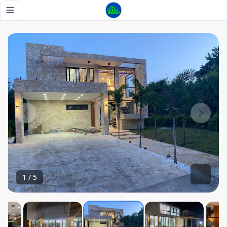
Villa Playa Nueva Romana - Tu Casa RD
Toggle navigation menu
1
/
5