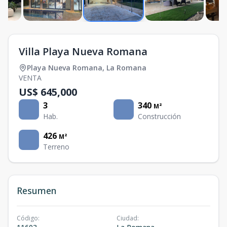
Villa Playa Nueva Romana
Playa Nueva Romana
,
La Romana
VENTA
US$ 645,000
3
340
M²
Hab.
Construcción
426
M²
Terreno
Resumen
Código
:
Ciudad
: