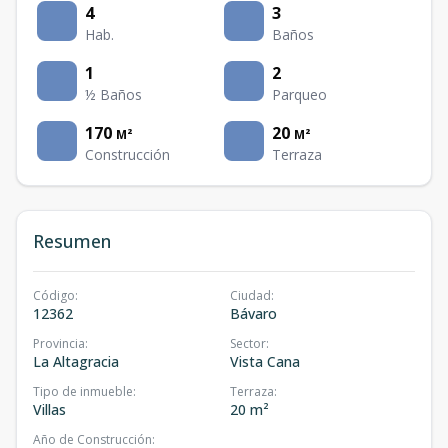
4
3
Hab.
Baños
1
2
½ Baños
Parqueo
170
20
M²
M²
Construcción
Terraza
Resumen
Código
:
Ciudad
:
12362
Bávaro
Provincia
:
Sector
:
La Altagracia
Vista Cana
Tipo de inmueble
:
Terraza
:
Villas
20 m²
Año de Construcción
: