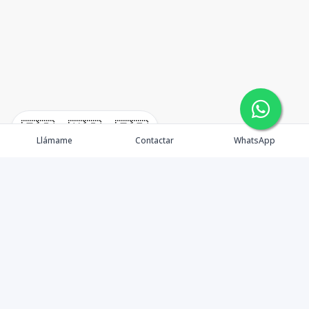
🇪🇸
🇺🇸
🇫🇷
Llámame
Contactar
WhatsApp
TuCasaRD es una empresa de gestión y asesoría en
bienes raíces en la Republica Dominicana, ubicada en la
Ciudad de Santo Domingo, D.N. Esta especializada en el