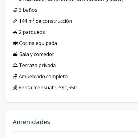
🛁 3 baños
📏 144 m² de construcción
🚗 2 parqueos
🍽️ Cocina equipada
🛋️ Sala y comedor
🌅 Terraza privada
🪑 Amueblado completo
💰 Renta mensual: US$1,550
Amenidades