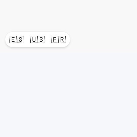
🇪🇸
🇺🇸
🇫🇷