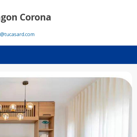
agon Corona
@tucasard.com