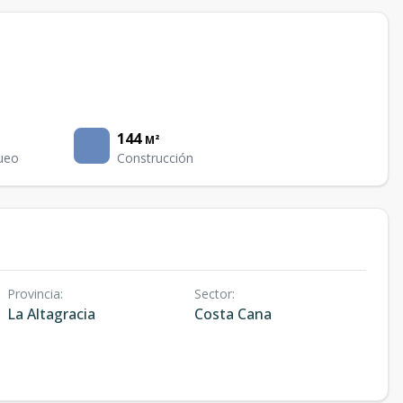
144
M²
ueo
Construcción
Provincia
:
Sector
:
La Altagracia
Costa Cana