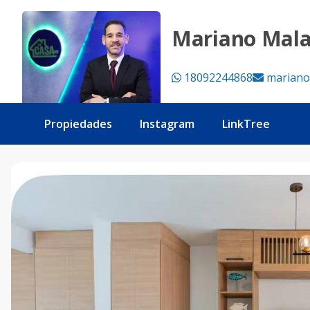
Villa en renta en costa cana amueblada - Tu Casa RD
Mariano Mal
18092244868
mariano
Propiedades
Instagram
LinkTree