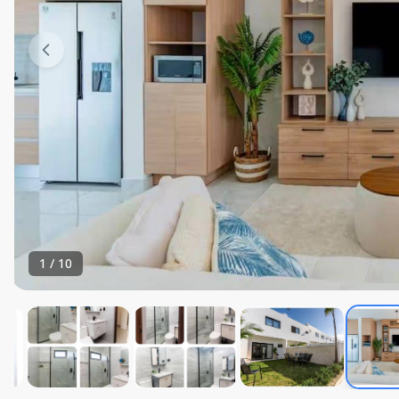
1
/
10