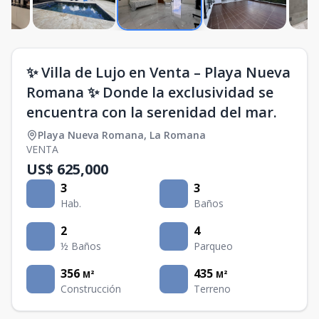
✨ Villa de Lujo en Venta – Playa Nueva
Romana ✨ Donde la exclusividad se
encuentra con la serenidad del mar.
Playa Nueva Romana
,
La Romana
VENTA
US$ 625,000
3
3
Hab.
Baños
2
4
½ Baños
Parqueo
356
435
M²
M²
Construcción
Terreno