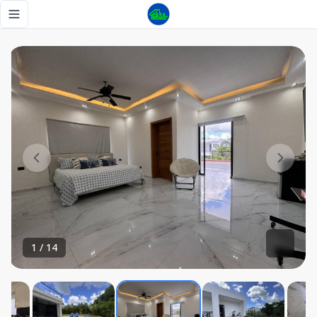
✨ Villa de Lujo en Venta – Playa Nueva Romana ✨ Donde la e
Toggle navigation menu
1
/
14