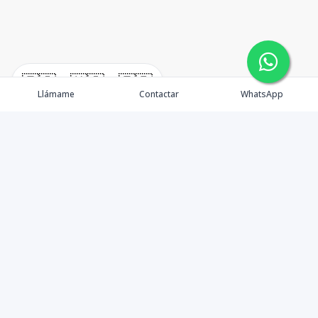
🇪🇸
🇺🇸
🇫🇷
Llámame
Contactar
WhatsApp
TuCasaRD es una empresa de gestión y asesoría en
bienes raíces en la Republica Dominicana, ubicada en la
Ciudad de Santo Domingo, D.N. Esta especializada en el
mercado inmobiliario de todo el país.
Contáctanos