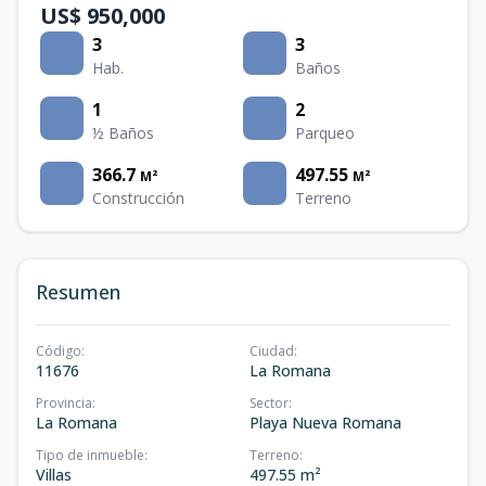
US$ 950,000
3
3
Hab.
Baños
1
2
½ Baños
Parqueo
366.7
497.55
M²
M²
Construcción
Terreno
Resumen
Código
:
Ciudad
:
11676
La Romana
Provincia
:
Sector
:
La Romana
Playa Nueva Romana
Tipo de inmueble
:
Terreno
:
Villas
497.55 m²