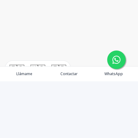
🇪🇸
🇺🇸
🇫🇷
Llámame
Contactar
WhatsApp
TuCasaRD es una empresa de gestión y asesoría en
bienes raíces en la Republica Dominicana, ubicada en la