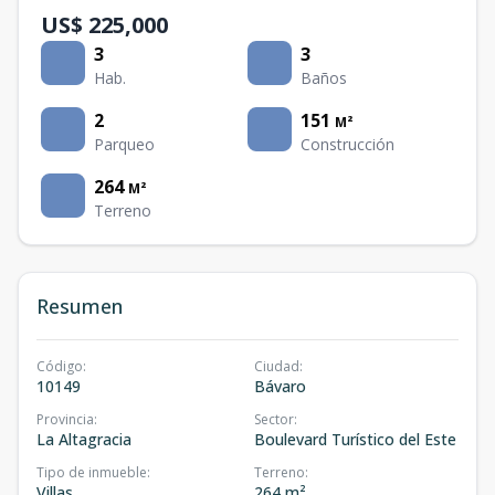
US$ 225,000
3
3
Hab.
Baños
2
151
M²
Parqueo
Construcción
264
M²
Terreno
Resumen
Código
:
Ciudad
:
10149
Bávaro
Provincia
:
Sector
:
La Altagracia
Boulevard Turístico del Este
Tipo de inmueble
:
Terreno
:
Villas
264 m²