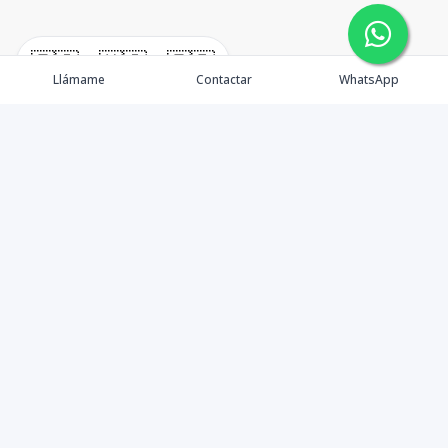
🇪🇸
🇺🇸
🇫🇷
Llámame
Contactar
WhatsApp
TuCasaRD es una empresa de gestión y asesoría en
bienes raíces en la Republica Dominicana, ubicada en la
Ciudad de Santo Domingo, D.N. Esta especializada en el
mercado inmobiliario de todo el país.
Contáctanos
8095626884