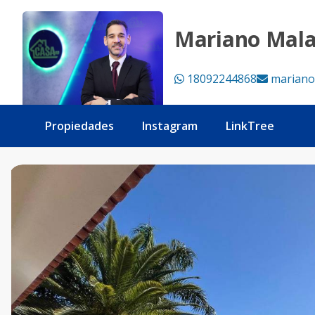
Villa campestre Jarabacoa - Tu Casa RD
Mariano Mal
18092244868
mariano
Propiedades
Instagram
LinkTree