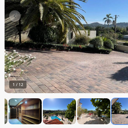
1
/
12