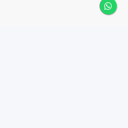
Contáctanos
Menu
8095626884
Propiedades
Instagram
info@tucasard.com