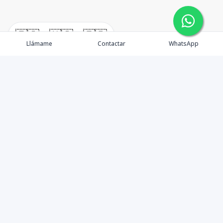
🇪🇸
🇺🇸
🇫🇷
Llámame
Contactar
WhatsApp
TuCasaRD es una empresa de gestión y asesoría en
bienes raíces en la Republica Dominicana, ubicada en la
Ciudad de Santo Domingo, D.N. Esta especializada en el
mercado inmobiliario de todo el país.
Contáctanos
8095626884