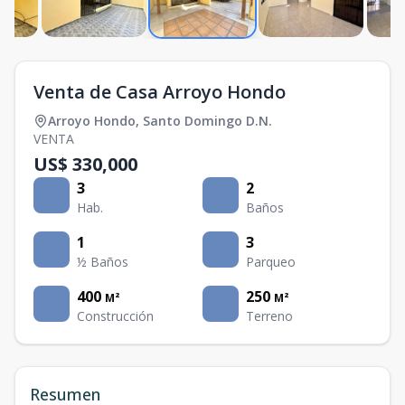
Venta de Casa Arroyo Hondo
Arroyo Hondo
,
Santo Domingo D.N.
VENTA
US$ 330,000
3
2
Hab.
Baños
1
3
½ Baños
Parqueo
400
250
M²
M²
Construcción
Terreno
Resumen