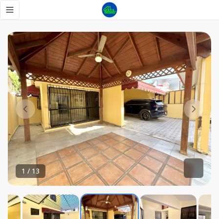
Venta de Casa Arroyo Hondo - Tu Casa RD
Toggle navigation menu
1
/
13