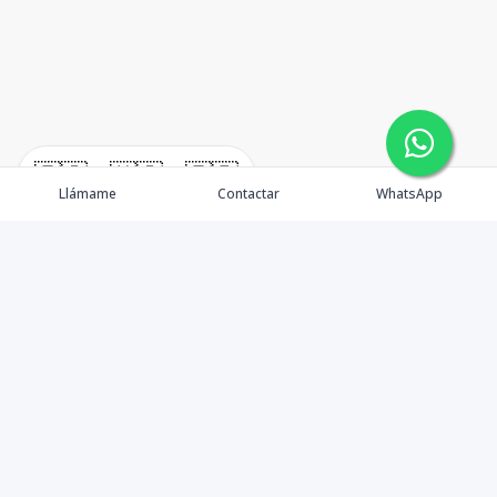
🇪🇸
🇺🇸
🇫🇷
Llámame
Contactar
WhatsApp
TuCasaRD es una empresa de gestión y asesoría en
bienes raíces en la Republica Dominicana, ubicada en la
Ciudad de Santo Domingo, D.N. Esta especializada en el
mercado inmobiliario de todo el país.