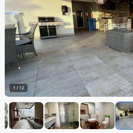
1
/
12