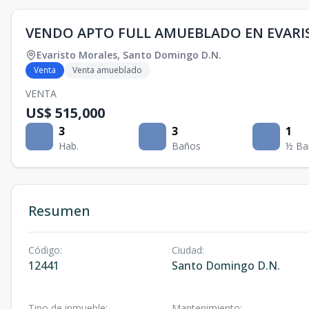
VENDO APTO FULL AMUEBLADO EN EVAR
Evaristo Morales
,
Santo Domingo D.N.
Venta
Venta amueblado
VENTA
US$ 515,000
3
3
1
Hab.
Baños
½ Ba
Resumen
Código
:
Ciudad
:
12441
Santo Domingo D.N.
Tipo de inmueble
:
Mantenimiento
: