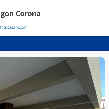
Tu Casa RD
agon Corona
@tucasard.com