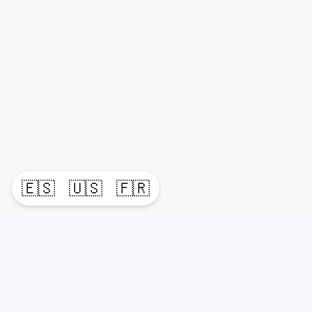
🇪🇸
🇺🇸
🇫🇷