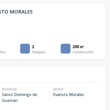
ISTO MORALES
2
200
M²
ños
Parqueo
Construcción
Provincia
:
Sector
:
Santo Domingo de
Evaristo Morales
Guzmán