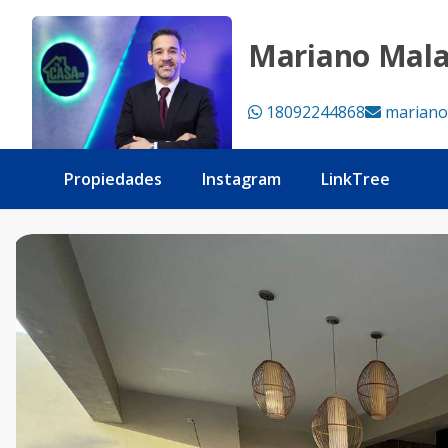
VENDO APTO FULL AMUEBLADO EN EVARISTO MORALES - 
Mariano Mal
18092244868
mariano
Propiedades
Instagram
LinkTree