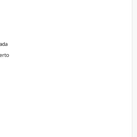
jada
erto