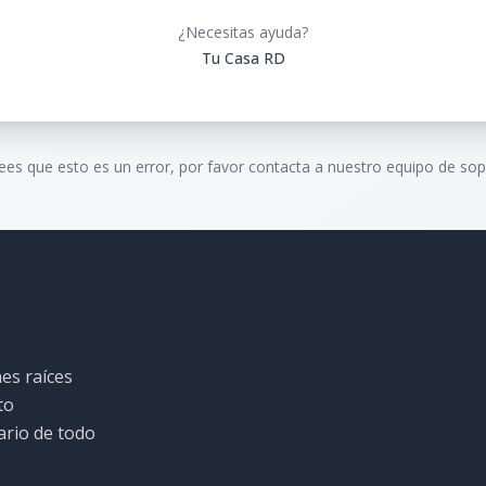
¿Necesitas ayuda?
Tu Casa RD
rees que esto es un error, por favor contacta a nuestro equipo de sop
es raíces
to
ario de todo