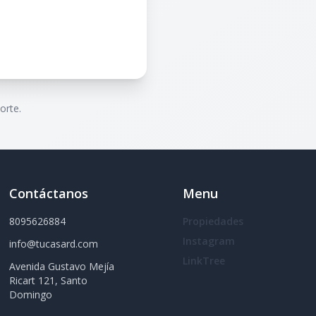
orte.
Contáctanos
Menu
8095626884
Propiedades
Instagram
info@tucasard.com
LinkTree
Avenida Gustavo Mejía
Ricart 121, Santo
Domingo