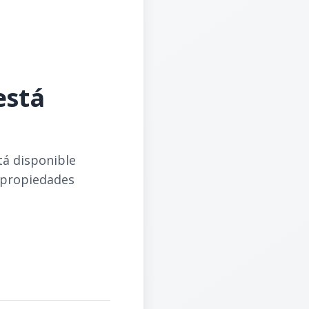
está
tá disponible
 propiedades