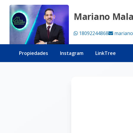
Página no encontrada - Tu Casa RD
Mariano Mal
18092244868
mariano
Propiedades
Instagram
LinkTree