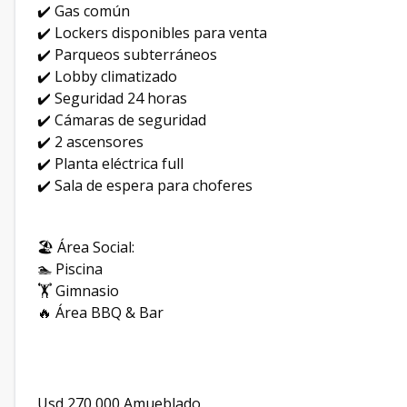
✔️ Gas común
✔️ Lockers disponibles para venta
✔️ Parqueos subterráneos
✔️ Lobby climatizado
✔️ Seguridad 24 horas
✔️ Cámaras de seguridad
✔️ 2 ascensores
✔️ Planta eléctrica full
✔️ Sala de espera para choferes
🏖️ Área Social:
🏊 Piscina
🏋️ Gimnasio
🔥 Área BBQ & Bar
Usd 270,000 Amueblado