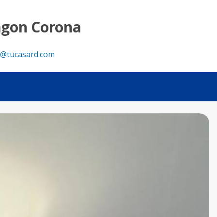
agon Corona
@tucasard.com