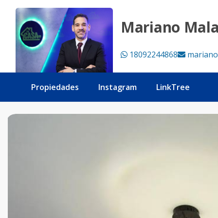
Vendo apartamento en corales del sur - Tu Casa RD
Mariano Mal
18092244868
mariano
Propiedades
Instagram
LinkTree