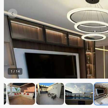
1
/
14