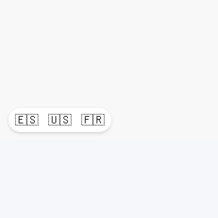
🇪🇸
🇺🇸
🇫🇷