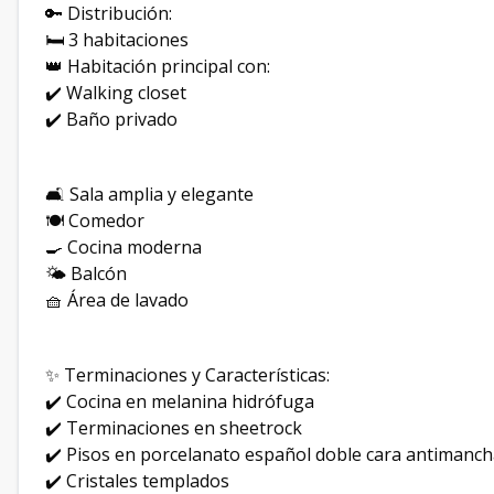
🔑 Distribución:
🛏️ 3 habitaciones
👑 Habitación principal con:
✔️ Walking closet
✔️ Baño privado
🛋️ Sala amplia y elegante
🍽️ Comedor
🍳 Cocina moderna
🌤️ Balcón
🧺 Área de lavado
✨ Terminaciones y Características:
✔️ Cocina en melanina hidrófuga
✔️ Terminaciones en sheetrock
✔️ Pisos en porcelanato español doble cara antimanc
✔️ Cristales templados