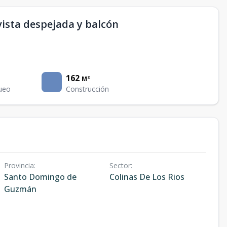
ista despejada y balcón
162
M²
ueo
Construcción
Provincia
:
Sector
:
Santo Domingo de
Colinas De Los Rios
Guzmán