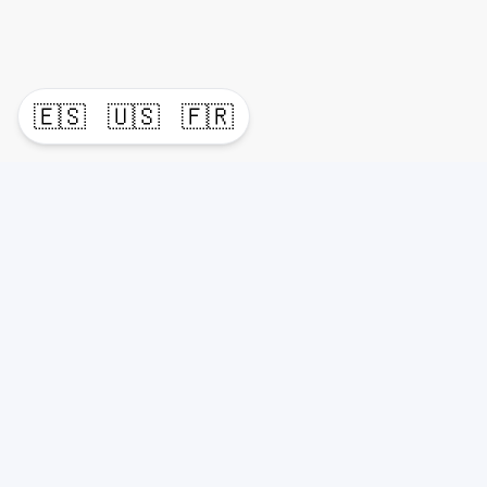
🇪🇸
🇺🇸
🇫🇷