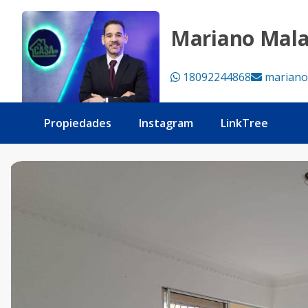
Vendo apartamento clásico con hermosa vista despejada y 
Mariano Mal
18092244868
mariano
Propiedades
Instagram
LinkTree