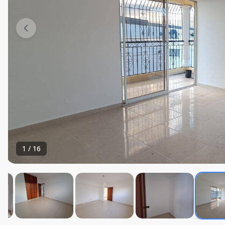
1
/
16