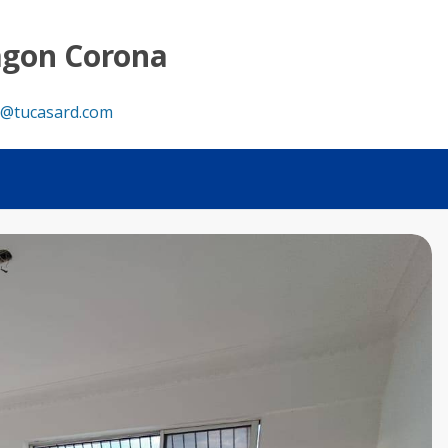
balcón - Tu Casa RD
agon Corona
@tucasard.com