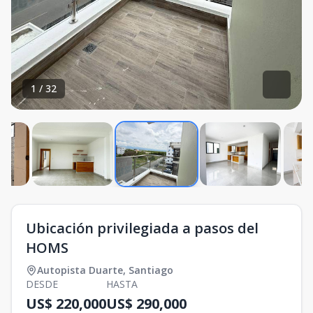
1
/
32
Ubicación privilegiada a pasos del
HOMS
Autopista Duarte
,
Santiago
DESDE
HASTA
US$ 220,000
US$ 290,000