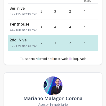
Ban.
3er. nivel
3
3
2
1
2
3
2
2
135
m2
30
m2
Penthouse
4
4
4
1
2
4
4
2
160
m2
30
m2
2do. Nivel
2
3
2
1
2
3
2
2
135
m2
30
m2
Disponible
Vendido
Reservado
Bloqueada
Mariano Malagon Corona
Asesor Inmobiliario