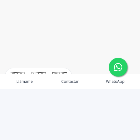
🇪🇸
🇺🇸
🇫🇷
Llámame
Contactar
WhatsApp
TuCasaRD es una empresa de gestión y asesoría en