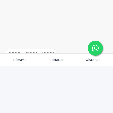
🇪🇸
🇺🇸
🇫🇷
Llámame
Contactar
WhatsApp
TuCasaRD es una empresa de gestión y asesoría en
bienes raíces en la Republica Dominicana, ubicada en la