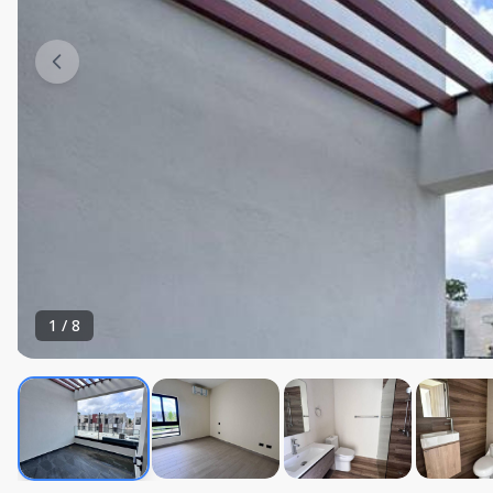
1
/
8