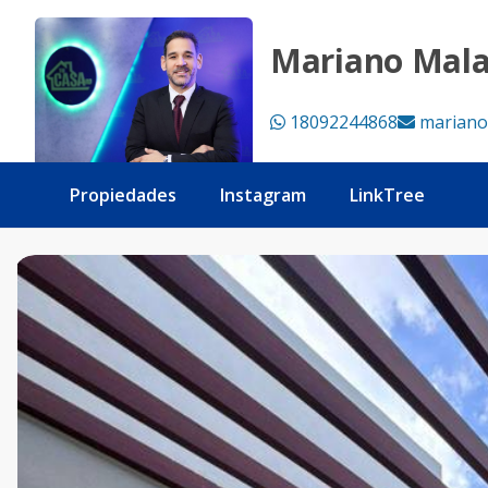
TOWNHOUSE EN VISTA CANA - Tu Casa RD
Mariano Mal
18092244868
mariano
Propiedades
Instagram
LinkTree