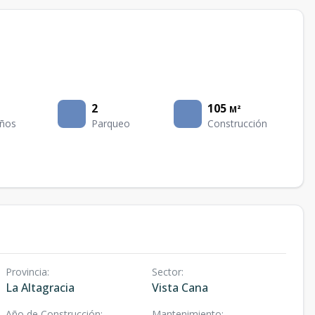
2
105
M²
ños
Parqueo
Construcción
Provincia
:
Sector
:
La Altagracia
Vista Cana
Año de Construcción
:
Mantenimiento
: