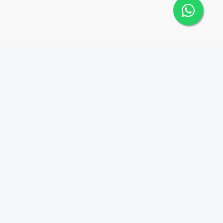
Contáctanos
Menu
8095626884
Propiedades
Instagram
info@tucasard.com