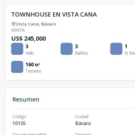
TOWNHOUSE EN VISTA CANA
Vista Cana
,
Bávaro
VENTA
US$ 245,000
3
3
1
Hab.
Baños
½ Ba
160
M²
Terreno
Resumen
Código
:
Ciudad
:
10105
Bávaro
Tipo de inmueble
:
Terreno
: