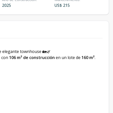
2025
US$ 215
te elegante townhouse 🏡🌿
, con
106 m² de construcción
en un lote de
160 m²
.