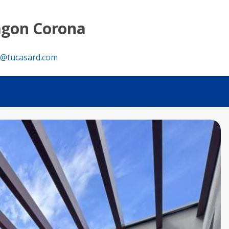
agon Corona
@tucasard.com