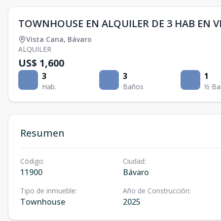
TOWNHOUSE EN ALQUILER DE 3 HAB EN V
Vista Cana
,
Bávaro
ALQUILER
US$ 1,600
3
3
1
Hab.
Baños
½ Ba
Resumen
Código
:
Ciudad
:
11900
Bávaro
Tipo de inmueble
:
Año de Construcción
:
Townhouse
2025