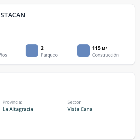
ISTACAN
2
115
M²
ños
Parqueo
Construcción
Provincia
:
Sector
:
La Altagracia
Vista Cana