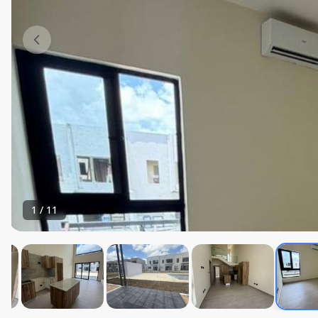
1
/
11