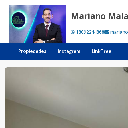
TOWNHOUSE EN ALQUILER DE 3 HAB EN VISTACAN - Tu C
Mariano Mal
18092244868
mariano
Propiedades
Instagram
LinkTree