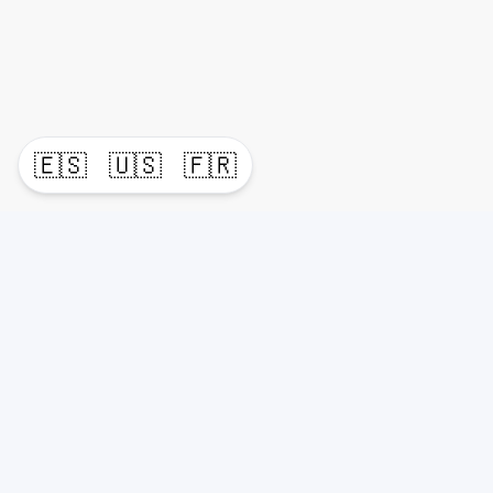
🇪🇸
🇺🇸
🇫🇷