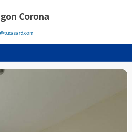
asa RD
agon Corona
@tucasard.com