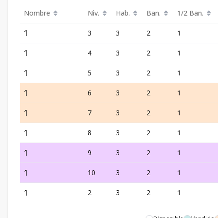
Nombre
Niv.
Hab.
Ban.
1/2 Ban.
1
3
3
2
1
1
4
3
2
1
1
5
3
2
1
1
6
3
2
1
1
7
3
2
1
1
8
3
2
1
1
9
3
2
1
1
10
3
2
1
1
2
3
2
1