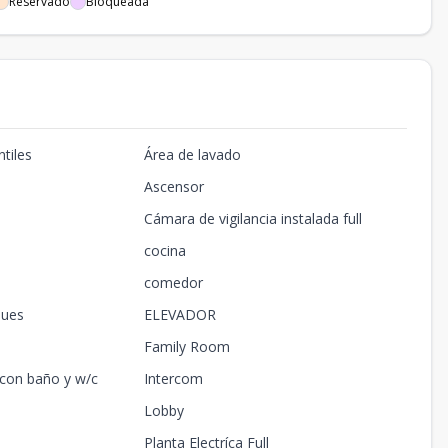
Reservado
Bloqueada
tiles
Área de lavado
Ascensor
Cámara de vigilancia instalada full
cocina
comedor
ques
ELEVADOR
Family Room
 con baño y w/c
Intercom
Lobby
Planta Electríca Full