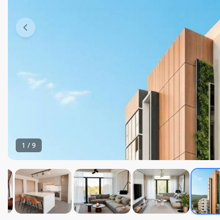
1
/
9