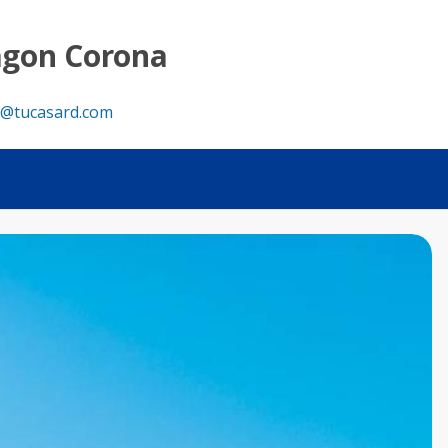
D
agon Corona
@tucasard.com