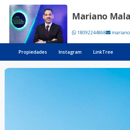
Torre Exclusiva en Santiago De Los Caballeros - Tu Casa R
Mariano Mal
18092244868
mariano
Propiedades
Instagram
LinkTree