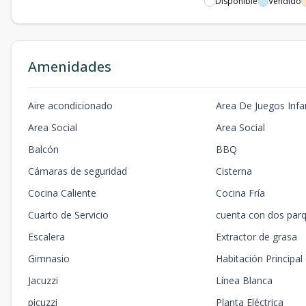
Disponible
Vendido
Amenidades
Aire acondicionado
Area De Juegos Infan
Area Social
Area Social
Balcón
BBQ
Cámaras de seguridad
Cisterna
Cocina Caliente
Cocina Fría
Cuarto de Servicio
cuenta con dos par
Escalera
Extractor de grasa
Gimnasio
Habitación Principal
Jacuzzi
Línea Blanca
picuzzi
Planta Eléctrica