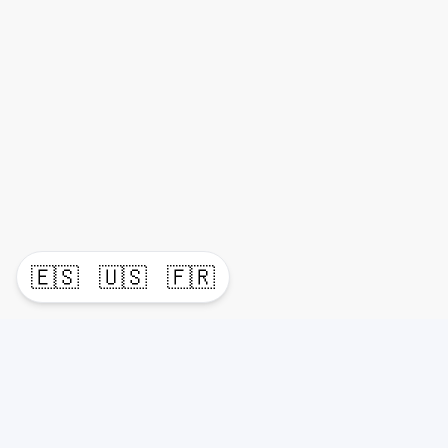
🇪🇸
🇺🇸
🇫🇷