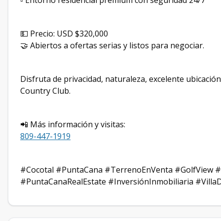
▫️ Entorno residencial premium con seguridad 24/7
💵 Precio: USD $320,000
🤝 Abiertos a ofertas serias y listos para negociar.
Disfruta de privacidad, naturaleza, excelente ubicación
Country Club.
📲 Más información y visitas:
809-447-1919
#Cocotal #PuntaCana #TerrenoEnVenta #GolfView #
#PuntaCanaRealEstate #InversiónInmobiliaria #Villa