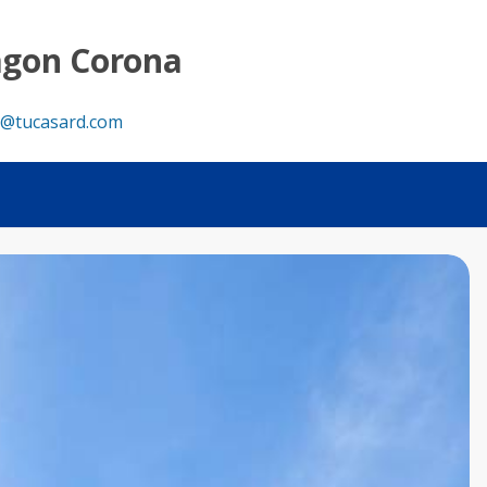
lub – Punta Cana - Tu Casa RD
agon Corona
@tucasard.com