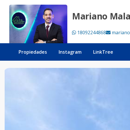
TERRENO EXCLUSIVO EN VENTA 📍 Cocotal Golf & Country C
Mariano Mal
18092244868
mariano
Propiedades
Instagram
LinkTree