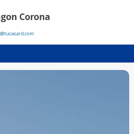
da - Tu Casa RD
agon Corona
@tucasard.com