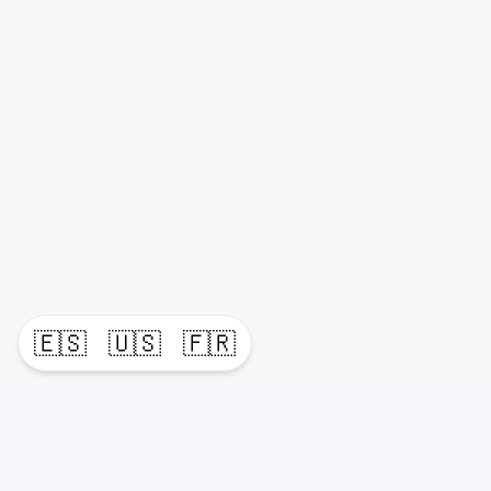
🇪🇸
🇺🇸
🇫🇷