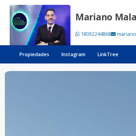
Terreno en venta próximo a playa Punta Rucia y La Ensena
Mariano Mal
18092244868
mariano
Propiedades
Instagram
LinkTree