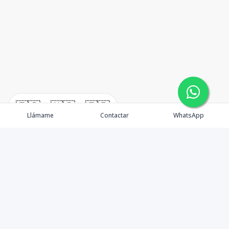
🇪🇸
🇺🇸
🇫🇷
Llámame
Contactar
WhatsApp
TuCasaRD es una empresa de gestión y asesoría en
bienes raíces en la Republica Dominicana, ubicada en la