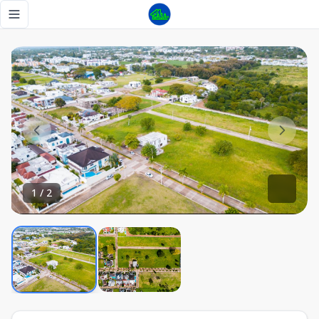
Solar en venta, urbanización cerrada - Tu Casa RD
Toggle navigation menu
1
/
2