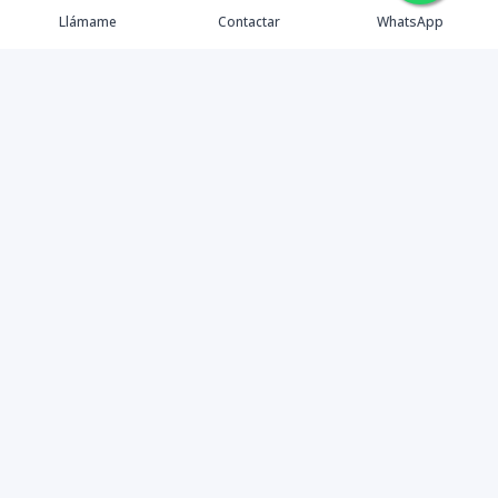
🇪🇸
🇺🇸
🇫🇷
Llámame
Contactar
WhatsApp
TuCasaRD es una empresa de gestión y asesoría en
bienes raíces en la Republica Dominicana, ubicada en la
Ciudad de Santo Domingo, D.N. Esta especializada en el
mercado inmobiliario de todo el país.
Contáctanos
8095626884
info@tucasard.com
Avenida Gustavo Mejía Ricart 121, Santo Domingo