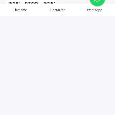
🇪🇸
🇺🇸
🇫🇷
Llámame
Contactar
WhatsApp
TuCasaRD es una empresa de gestión y asesoría en
bienes raíces en la Republica Dominicana, ubicada en la
Ciudad de Santo Domingo, D.N. Esta especializada en el
mercado inmobiliario de todo el país.
Contáctanos
8095626884
info@tucasard.com