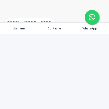
🇪🇸
🇺🇸
🇫🇷
Llámame
Contactar
WhatsApp
TuCasaRD es una empresa de gestión y asesoría en
bienes raíces en la Republica Dominicana, ubicada en la
Ciudad de Santo Domingo, D.N. Esta especializada en el
mercado inmobiliario de todo el país.
Contáctanos