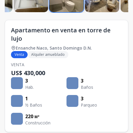
Apartamento en venta en torre de
lujo
Ensanche Naco
,
Santo Domingo D.N.
Venta
Alquiler amueblado
VENTA
US$ 430,000
3
3
Hab.
Baños
1
3
½ Baños
Parqueo
220
M²
Construcción