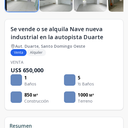
Se vende o se alquila Nave nueva
industrial en la autopista Duarte
Aut. Duarte
,
Santo Domingo Oeste
Venta
Alquiler
VENTA
US$ 650,000
1
5
Baños
½ Baños
850
1000
M²
M²
Construcción
Terreno
Resumen