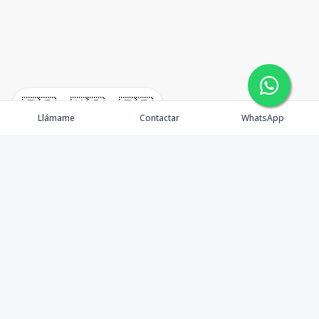
🇪🇸
🇺🇸
🇫🇷
Llámame
Contactar
WhatsApp
TuCasaRD es una empresa de gestión y asesoría en
bienes raíces en la Republica Dominicana, ubicada en la
Ciudad de Santo Domingo, D.N. Esta especializada en el
mercado inmobiliario de todo el país.