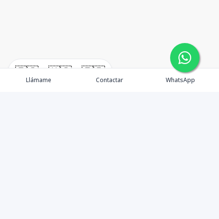
🇪🇸
🇺🇸
🇫🇷
Llámame
Contactar
WhatsApp
TuCasaRD es una empresa de gestión y asesoría en
bienes raíces en la Republica Dominicana, ubicada en la
Ciudad de Santo Domingo, D.N. Esta especializada en el
mercado inmobiliario de todo el país.