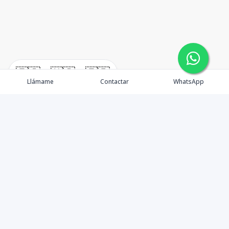
🇪🇸
🇺🇸
🇫🇷
Llámame
Contactar
WhatsApp
TuCasaRD es una empresa de gestión y asesoría en
bienes raíces en la Republica Dominicana, ubicada en la
Ciudad de Santo Domingo, D.N. Esta especializada en el
mercado inmobiliario de todo el país.