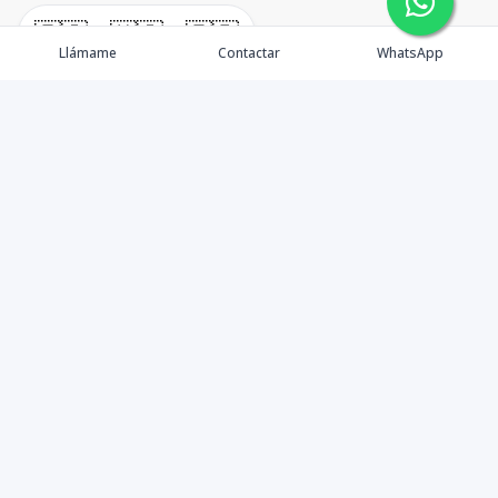
🇪🇸
🇺🇸
🇫🇷
Llámame
Contactar
WhatsApp
TuCasaRD es una empresa de gestión y asesoría en
bienes raíces en la Republica Dominicana, ubicada en la
Ciudad de Santo Domingo, D.N. Esta especializada en el
mercado inmobiliario de todo el país.
Contáctanos
8095626884
info@tucasard.com