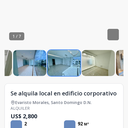
1
/
7
Se alquila local en edificio corporativo
Evaristo Morales
,
Santo Domingo D.N.
ALQUILER
US$ 2,800
2
92
M²