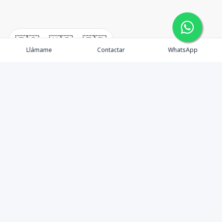
🇪🇸
🇺🇸
🇫🇷
Llámame
Contactar
WhatsApp
TuCasaRD es una empresa de gestión y asesoría en
bienes raíces en la Republica Dominicana, ubicada en la
Ciudad de Santo Domingo, D.N. Esta especializada en el
mercado inmobiliario de todo el país.
Contáctanos