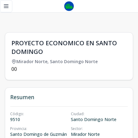
PROYECTO ECONOMICO EN SANTO DOMINGO - Tu Casa R
Toggle navigation menu
1
/
0
PROYECTO ECONOMICO EN SANTO
DOMINGO
Mirador Norte
,
Santo Domingo Norte
0
0
Resumen
Código
:
Ciudad
:
9510
Santo Domingo Norte
Provincia
:
Sector
:
Santo Domingo de Guzmán
Mirador Norte