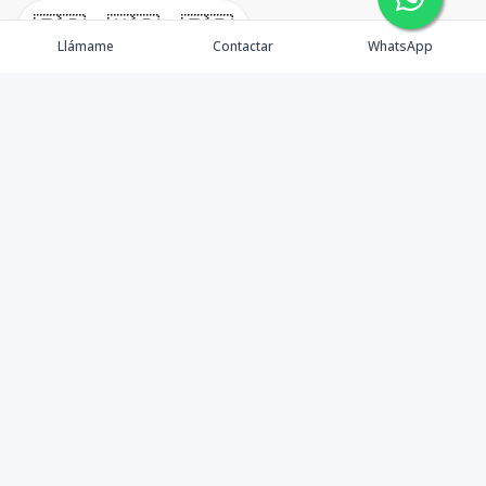
🇪🇸
🇺🇸
🇫🇷
Llámame
Contactar
WhatsApp
TuCasaRD es una empresa de gestión y asesoría en
bienes raíces en la Republica Dominicana, ubicada en la
Ciudad de Santo Domingo, D.N. Esta especializada en el
mercado inmobiliario de todo el país.
Contáctanos
8095626884
info@tucasard.com