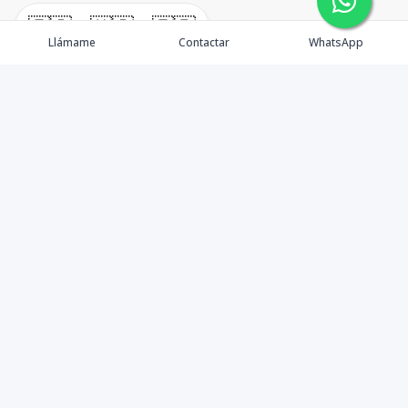
🇪🇸
🇺🇸
🇫🇷
Llámame
Contactar
WhatsApp
TuCasaRD es una empresa de gestión y asesoría en
bienes raíces en la Republica Dominicana, ubicada en la
Ciudad de Santo Domingo, D.N. Esta especializada en el
mercado inmobiliario de todo el país.
Contáctanos
8095626884
info@tucasard.com