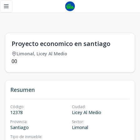
Proyecto economico en santiago - Tu Casa RD
Toggle navigation menu
1
/
0
Proyecto economico en santiago
Limonal
,
Licey Al Medio
0
0
Resumen
Código
:
Ciudad
:
12378
Licey Al Medio
Provincia
:
Sector
:
Santiago
Limonal
Tipo de inmueble
: