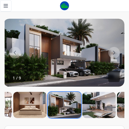
Proyecto de villas en brisas de punta cana - Tu Casa RD
Toggle navigation menu
1
/
9