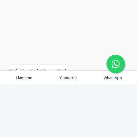
🇪🇸
🇺🇸
🇫🇷
Llámame
Contactar
WhatsApp
TuCasaRD es una empresa de gestión y asesoría en