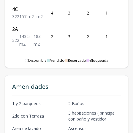
4C
4
3
2
1
2
3
2
2
157
m2
-
m2
2A
143.5
18.6
2
3
2
1
2
3
2
2
m2
m2
Disponible
Vendido
Reservado
Bloqueada
Amenidades
1 y 2 parqueos
2 Baños
3 habitaciones ( principal
2do con Terraza
con baño y vestidor
Area de lavado
Ascensor