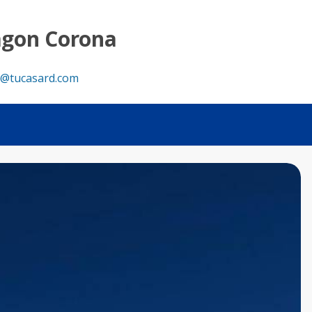
agon Corona
@tucasard.com