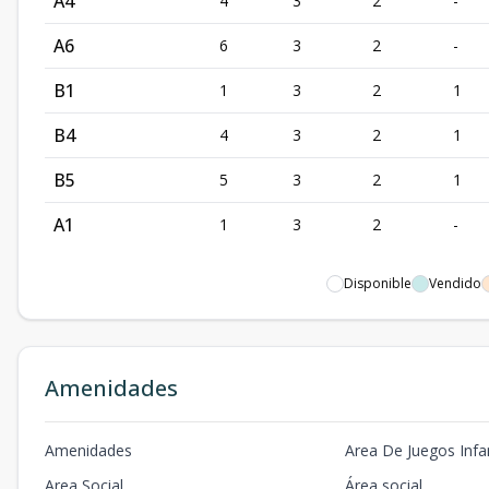
A4
4
3
2
-
A6
6
3
2
-
B1
1
3
2
1
B4
4
3
2
1
B5
5
3
2
1
A1
1
3
2
-
Disponible
Vendido
Amenidades
Amenidades
Area De Juegos Infan
Area Social
Área social