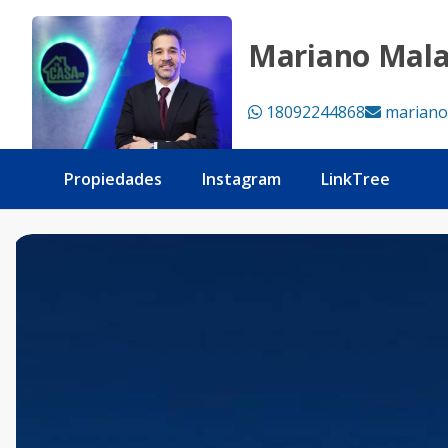
Proyecto Apartamentos Villa María - Tu Casa RD
Mariano Mal
18092244868
mariano
Propiedades
Instagram
LinkTree