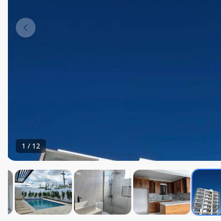
1
/
12