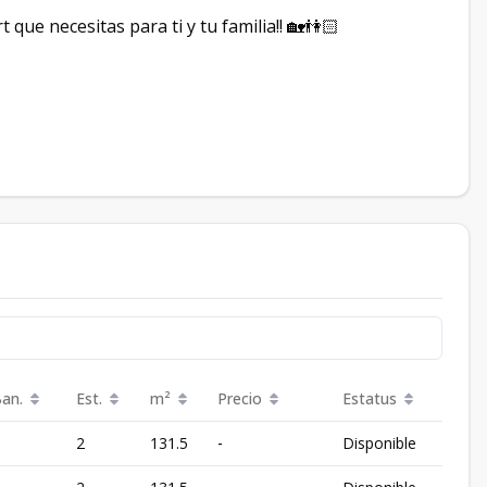
 que necesitas para ti y tu familia!! 🏡👫🏻
Ban.
Est.
m²
Precio
Estatus
2
131.5
-
Disponible