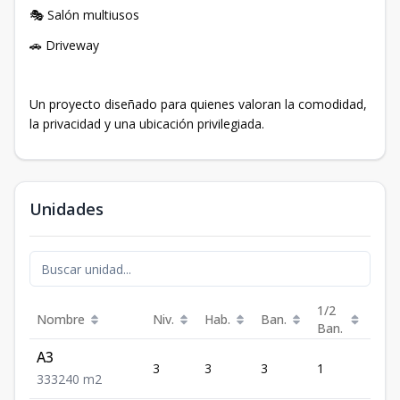
🎭 Salón multiusos
🚗 Driveway
Un proyecto diseñado para quienes valoran la comodidad,
la privacidad y una ubicación privilegiada.
Unidades
1/2
Nombre
Niv.
Hab.
Ban.
Est.
Ban.
A3
3
3
3
1
3
3
3
3
240
m2