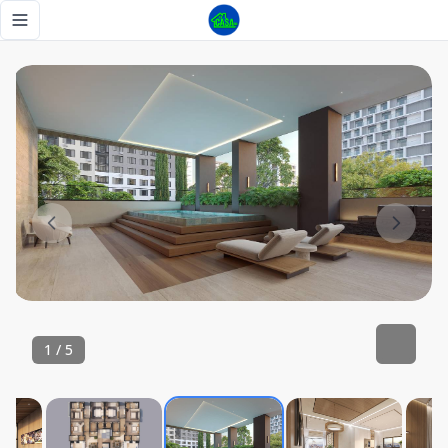
Proyecto apartamentos Los Cacicazgos - Tu Casa RD
Toggle navigation menu
1
/
5