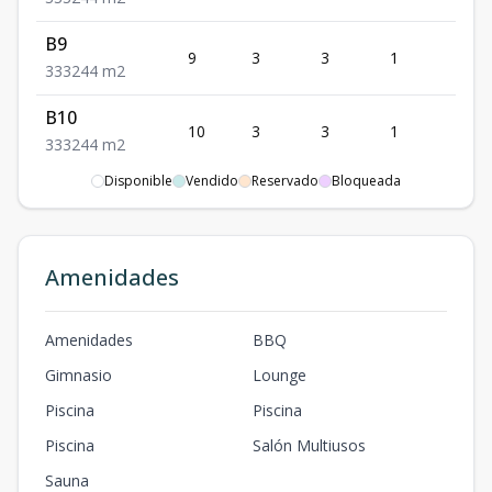
B9
9
3
3
1
3
3
3
3
244
m2
B10
10
3
3
1
3
3
3
3
244
m2
Disponible
Vendido
Reservado
Bloqueada
B15
15
3
3
1
3
3
3
3
244
m2
Amenidades
Amenidades
BBQ
Gimnasio
Lounge
Piscina
Piscina
Piscina
Salón Multiusos
Sauna