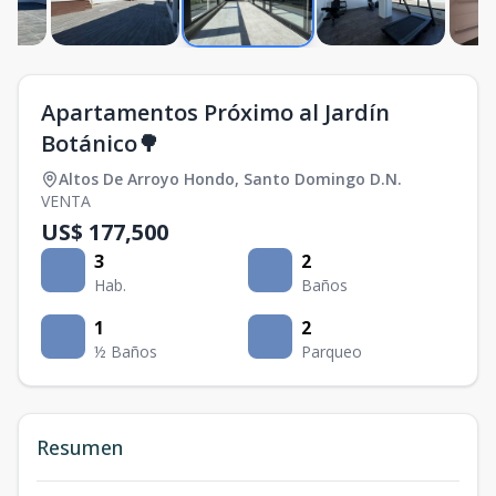
Apartamentos Próximo al Jardín
Botánico🌳
Altos De Arroyo Hondo
,
Santo Domingo D.N.
VENTA
US$ 177,500
3
2
Hab.
Baños
1
2
½ Baños
Parqueo
Resumen