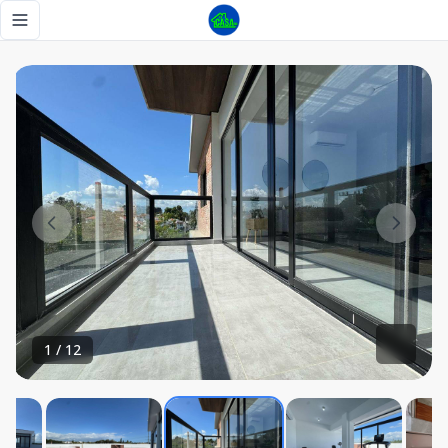
Apartamentos Próximo al Jardín Botánico🌳 - Tu Casa RD
Toggle navigation menu
1
/
12