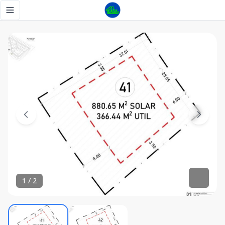
Premium Lots for Sale in Cap Cana - Tu Casa RD
Toggle navigation menu
1
/
2