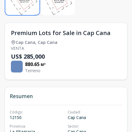
Premium Lots for Sale in Cap Cana
Cap Cana
,
Cap Cana
VENTA
US$ 285,000
880.65
M²
Terreno
Resumen
Código
:
Ciudad
:
12150
Cap Cana
Provincia
:
Sector
:
La Altagracia
Cap Cana