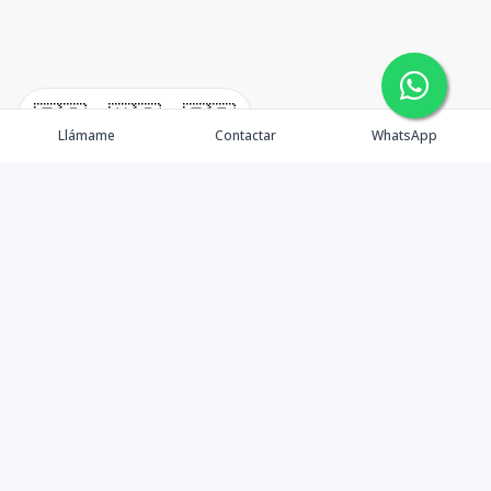
🇪🇸
🇺🇸
🇫🇷
Llámame
Contactar
WhatsApp
TuCasaRD es una empresa de gestión y asesoría en
bienes raíces en la Republica Dominicana, ubicada en la
Ciudad de Santo Domingo, D.N. Esta especializada en el
mercado inmobiliario de todo el país.
Contáctanos