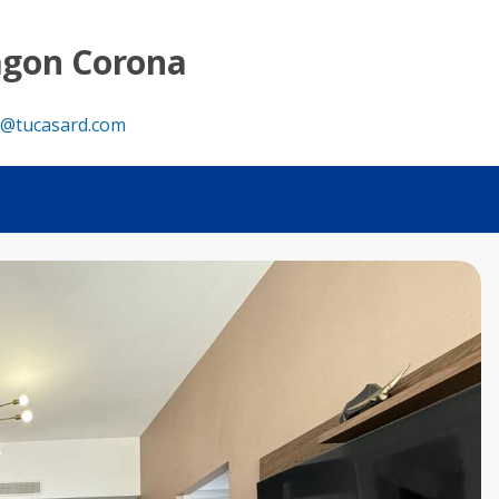
. - Tu Casa RD
agon Corona
@tucasard.com