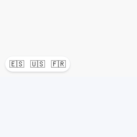
🇪🇸
🇺🇸
🇫🇷