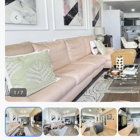
1
/
7