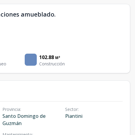
taciones amueblado.
102.88
M²
ueo
Construcción
Provincia
:
Sector
:
Santo Domingo de
Piantini
Guzmán
Mantenimiento
: