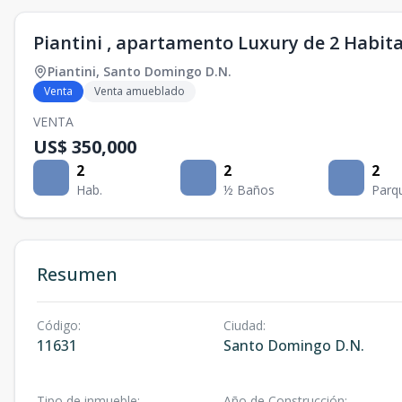
Piantini , apartamento Luxury de 2 Habi
Piantini
,
Santo Domingo D.N.
Venta
Venta amueblado
VENTA
US$ 350,000
2
2
2
Hab.
½ Baños
Parq
Resumen
Código
:
Ciudad
:
11631
Santo Domingo D.N.
Tipo de inmueble
:
Año de Construcción
: