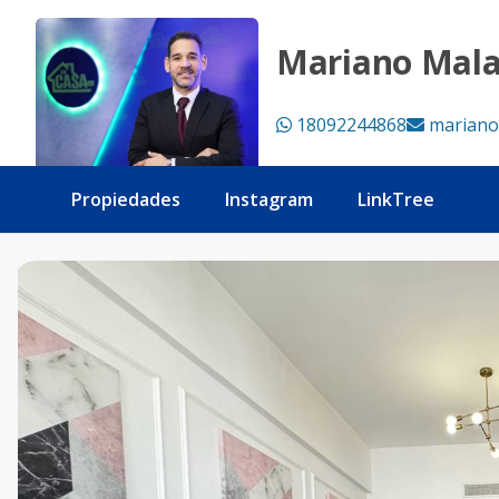
Piantini , apartamento Luxury de 2 Habitaciones amueblado
Mariano Mal
18092244868
mariano
Propiedades
Instagram
LinkTree