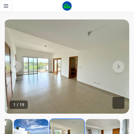
PH en Venta Los Cacicazgos - Tu Casa RD
Toggle navigation menu
1
/
19