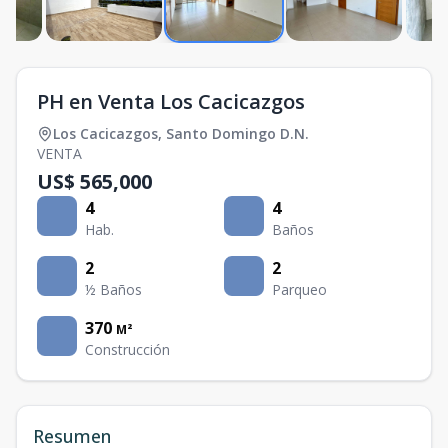
PH en Venta Los Cacicazgos
Los Cacicazgos
,
Santo Domingo D.N.
VENTA
US$ 565,000
4
4
Hab.
Baños
2
2
½ Baños
Parqueo
370
M²
Construcción
Resumen