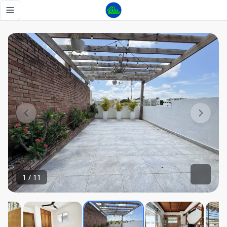
Penthouse en venta Residencial Altos De Alameda , 3 Habita
Toggle navigation menu
1
/
11