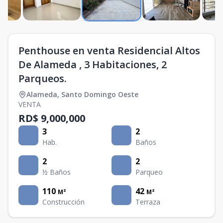
Penthouse en venta Residencial Altos
De Alameda , 3 Habitaciones, 2
Parqueos.
Alameda
,
Santo Domingo Oeste
VENTA
RD$ 9,000,000
3
2
Hab.
Baños
2
2
½ Baños
Parqueo
110
42
M²
M²
Construcción
Terraza