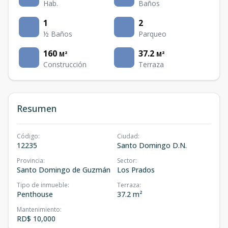
Hab.
Baños
1
2
½ Baños
Parqueo
160
37.2
M²
M²
Construcción
Terraza
Resumen
Código
:
Ciudad
:
12235
Santo Domingo D.N.
Provincia
:
Sector
:
Santo Domingo de Guzmán
Los Prados
Tipo de inmueble
:
Terraza
:
Penthouse
37.2 m²
Mantenimiento
:
RD$ 10,000