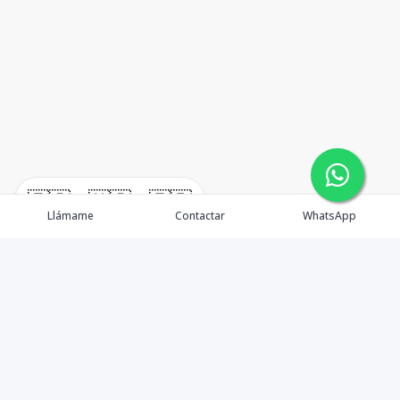
🇪🇸
🇺🇸
🇫🇷
Llámame
Contactar
WhatsApp
TuCasaRD es una empresa de gestión y asesoría en
bienes raíces en la Republica Dominicana, ubicada en la