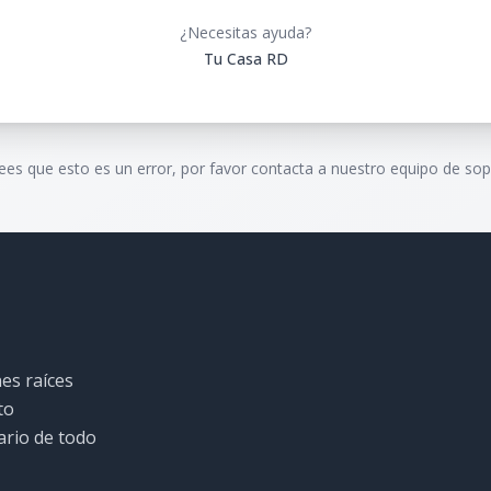
¿Necesitas ayuda?
Tu Casa RD
rees que esto es un error, por favor contacta a nuestro equipo de sop
es raíces
to
ario de todo