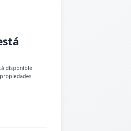
está
tá disponible
 propiedades