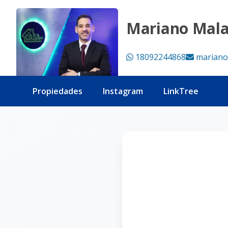
Página no encontrada - Tu Casa RD
Mariano Mal
18092244868
mariano
Propiedades
Instagram
LinkTree