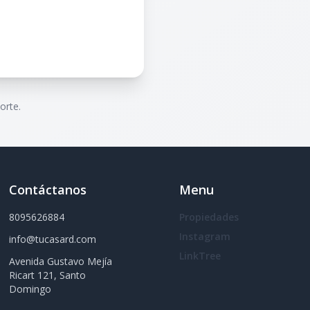
orte.
Contáctanos
Menu
8095626884
Propiedades
Instagram
info@tucasard.com
LinkTree
Avenida Gustavo Mejía
Ricart 121, Santo
Domingo