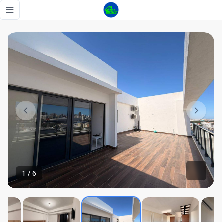
Penthouse Arroyo Hondo Viejo terraza privada - Tu Casa R
Toggle navigation menu
1
/
6