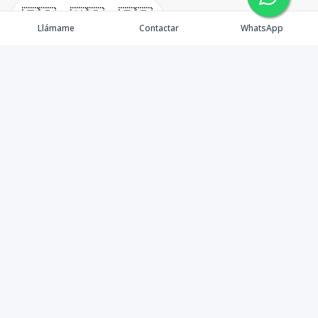
🇪🇸
🇺🇸
🇫🇷
Llámame
Contactar
WhatsApp
TuCasaRD es una empresa de gestión y asesoría en
bienes raíces en la Republica Dominicana, ubicada en la
Ciudad de Santo Domingo, D.N. Esta especializada en el
mercado inmobiliario de todo el país.
Contáctanos
8095626884
info@tucasard.com