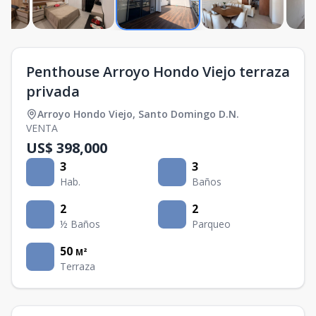
Penthouse Arroyo Hondo Viejo terraza
privada
Arroyo Hondo Viejo
,
Santo Domingo D.N.
VENTA
US$ 398,000
3
3
Hab.
Baños
2
2
½ Baños
Parqueo
50
M²
Terraza